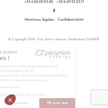
+33.4.50.69.23.40
+33.6.69.55.23.17
Mentions légales
-
Confidentialité
© Copyright 2016. Tous droits réservés. Réalisation
SJ4WEB.
n vous propose
okies !
éposés par le site aubergelepicurien.com sont
u bon fonctionnement du site.
ore nous permettent de vous accompagner pendant
A vous de voir si vous en voulez ou pas.
ue de confidentialité
Consentements certifiés par
i
Je choisis
OK pour moi