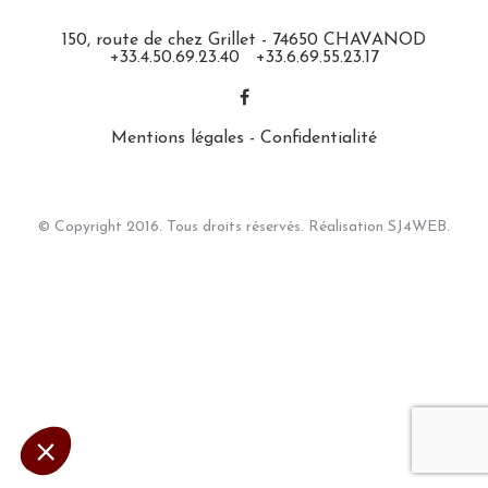
150, route de chez Grillet - 74650 CHAVANOD
+33.4.50.69.23.40
+33.6.69.55.23.17
Mentions légales
-
Confidentialité
© Copyright 2016. Tous droits réservés. Réalisation
SJ4WEB.
ose
 site aubergelepicurien.com sont
nnement du site.
mettent de vous accompagner pendant
 si vous en voulez ou pas.
ialité
s certifiés par
Je choisis
OK pour moi